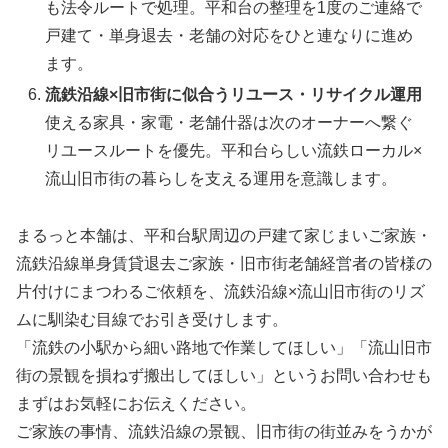
も法令ルートで処理。平和台の整理を1度のご連絡で
戸建て・単身退去・老舗の対応をひと連なりに進め
ます。
流鉄沿線×旧市街に似合うリユース・リサイクル運用
使える家具・家電・老舗什器は次のオーナーへ繋ぐ
リユースルートを優先。平和台らしい流鉄ローカル×
流山旧市街の暮らしを支える運用を意識します。
まるっと本舗は、平和台駅周辺の戸建て家じまいご家族・
流鉄沿線単身賃貸退去ご家族・旧市街老舗経営者の皆様の
片付けにまつわるご依頼を、流鉄沿線×流山旧市街のリズ
ムに馴染む目線でお引き受けします。
「流鉄の小駅から細い路地で作業してほしい」「流山旧市
街の景観を損ねず搬出してほしい」というお問い合わせも
まずはお気軽にお伝えください。
ご家族の事情、流鉄沿線の景観、旧市街の街並みをうかが