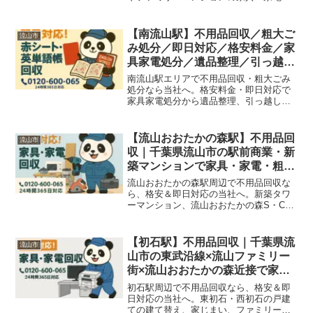
仏壇・粗大ごみをまるっと回収いたしま
す！
【南流山駅】不用品回収／粗大ご
流山市
み処分／即日対応／格安料金／家
具家電処分／遺品整理／引っ越し
片付け
南流山駅エリアで不用品回収・粗大ごみ
処分なら当社へ。格安料金・即日対応で
家具家電処分から遺品整理、引っ越し片
付け、オフィス不用品まで幅広く対応し
ています。
【流山おおたかの森駅】不用品回
流山市
収｜千葉県流山市の駅前商業・新
築マンションで家具・家電・粗大
ごみを即日対応＆格安処分
流山おおたかの森駅周辺で不用品回収な
ら、格安＆即日対応の当社へ。新築タワ
ーマンション、流山おおたかの森S・C周
辺テナント、新興分譲戸建ての家具・家
電・粗大ごみをまるっと回収いたしま
す！
【初石駅】不用品回収｜千葉県流
流山市
山市の東武沿線×流山ファミリー
街×流山おおたかの森近接で家具
家電・粗大ごみを即日対応＆格安
初石駅周辺で不用品回収なら、格安＆即
処分
日対応の当社へ。東初石・西初石の戸建
ての建て替え、家じまい、ファミリーマ