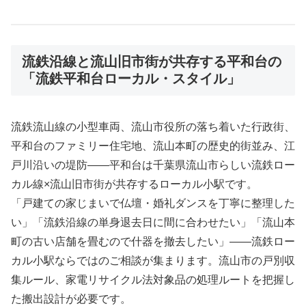
流鉄沿線と流山旧市街が共存する平和台の
「流鉄平和台ローカル・スタイル」
流鉄流山線の小型車両、流山市役所の落ち着いた行政街、
平和台のファミリー住宅地、流山本町の歴史的街並み、江
戸川沿いの堤防――平和台は千葉県流山市らしい流鉄ロー
カル線×流山旧市街が共存するローカル小駅です。
「戸建ての家じまいで仏壇・婚礼ダンスを丁寧に整理した
い」「流鉄沿線の単身退去日に間に合わせたい」「流山本
町の古い店舗を畳むので什器を撤去したい」――流鉄ロー
カル小駅ならではのご相談が集まります。流山市の戸別収
集ルール、家電リサイクル法対象品の処理ルートを把握し
た搬出設計が必要です。