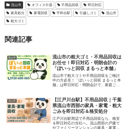
流山市
オフィス什器
不用品回収
即日対応
家具処分
家電回収
平和台駅
引越しゴミ
流山市
粗大ゴミ
関連記事
流山市の粗大ゴミ・不用品回収は
流山市
お任せ！即日対応・明朗会計の
「ぽいっと回収 まるっと本舗」
流山市で粗大ゴミや不用品回収をご検討
中の方必見！「ぽいっと回収 まるっと本
舗」は即日対応・明朗会計で、家庭ご
み、引越しごみ、店舗・オフィスの什器
撤去も迅速に回収いたします。おおたか
の森・南流山・江戸川台・平和台エリア
【江戸川台駅】不用品回収｜千葉
流山市
も対応可能です。
県流山市西部の家具・家電・粗大
ごみを即日対応＆格安処分
江戸川台駅周辺で不用品回収なら、格安
＆即日対応の当社へ。流山西部の戸建て
やファミリーマンションの家具・家電・