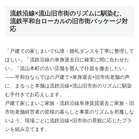
流鉄沿線×流山旧市街のリズムに馴染む、
流鉄平和台ローカルの旧市街パッケージ対
応
「戸建ての家じまいで仏壇・婚礼ダンスを丁寧に整理して
ほしい」「流鉄沿線の単身退去日に確実に間に合わせた
い」「流山本町の古い店舗を畳んで什器を撤去したい」
――平和台ならではの戸建て×単身退去×旧市街老舗の声
に、まるっと本舗は流鉄沿線×流山旧市街のリズムに馴染
む手付きでお応えします。
戸建て家じまいご家族・流鉄沿線単身賃貸退去ご家族・旧
市街老舗経営者の皆様の暮らしと事業のリズムを邪魔しな
いよう、現場ごとに流鉄沿線×旧市街の景観に応じたプラ
ンを組み立てます。