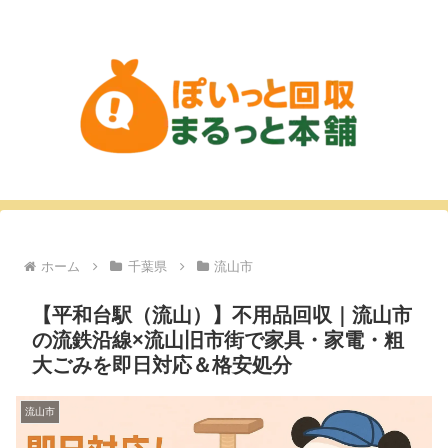
ホーム
千葉県
流山市
【平和台駅（流山）】不用品回収｜流山市
の流鉄沿線×流山旧市街で家具・家電・粗
大ごみを即日対応＆格安処分
流山市