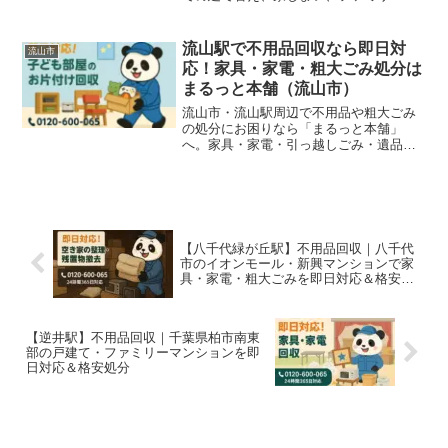
ンションの住み替えで家具・家電・婚礼
ダンス・粗大ごみをまるっと回収いたし
ます！
流山駅で不用品回収なら即日対
流山市
応！家具・家電・粗大ごみ処分は
まるっと本舗（流山市）
流山市・流山駅周辺で不用品や粗大ごみ
の処分にお困りなら「まるっと本舗」
へ。家具・家電・引っ越しごみ・遺品整
理など即日対応！地域密着の格安不用品
回収サービスです。
【八千代緑が丘駅】不用品回収｜八千代
市のイオンモール・新興マンションで家
具・家電・粗大ごみを即日対応＆格安処
分
【逆井駅】不用品回収｜千葉県柏市南東
部の戸建て・ファミリーマンションを即
日対応＆格安処分