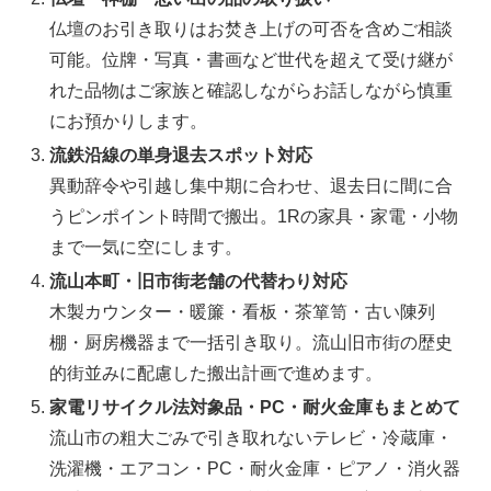
仏壇のお引き取りはお焚き上げの可否を含めご相談
可能。位牌・写真・書画など世代を超えて受け継が
れた品物はご家族と確認しながらお話しながら慎重
にお預かりします。
流鉄沿線の単身退去スポット対応
異動辞令や引越し集中期に合わせ、退去日に間に合
うピンポイント時間で搬出。1Rの家具・家電・小物
まで一気に空にします。
流山本町・旧市街老舗の代替わり対応
木製カウンター・暖簾・看板・茶箪笥・古い陳列
棚・厨房機器まで一括引き取り。流山旧市街の歴史
的街並みに配慮した搬出計画で進めます。
家電リサイクル法対象品・PC・耐火金庫もまとめて
流山市の粗大ごみで引き取れないテレビ・冷蔵庫・
洗濯機・エアコン・PC・耐火金庫・ピアノ・消火器