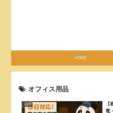
HOME
オフィス用品
【
文京区
電