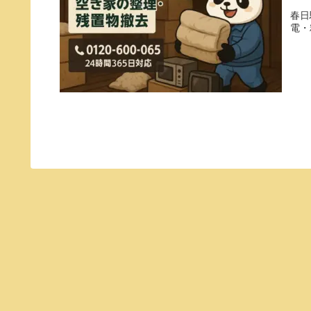
春日
電・